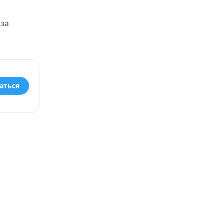
 за
аться