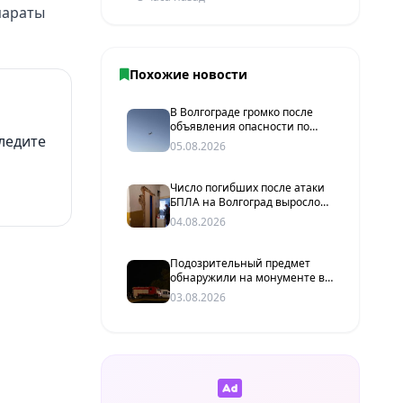
параты
Похожие новости
В Волгограде громко после
объявления опасности по
ледите
БПЛА
05.08.2026
Число погибших после атаки
БПЛА на Волгоград выросло
до двух человек
04.08.2026
Подозрительный предмет
обнаружили на монументе в
Красноармейском районе
03.08.2026