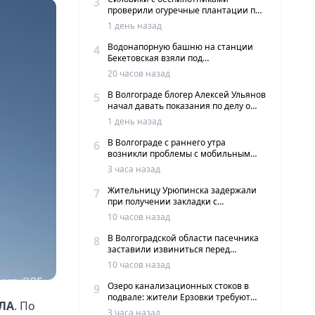
3
проверили огуречные плантации под
Волгоградом
1 день назад
Водонапорную башню на станции
4
Бекетовская взяли под
государственную охрану
20 часов назад
В Волгограде блогер Алексей Ульянов
5
начал давать показания по делу о
вымогательстве
1 день назад
В Волгограде с раннего утра
6
возникли проблемы с мобильным
интернетом и сервисами такси
3 часа назад
Жительницу Урюпинска задержали
7
при получении закладки с
мефедроном в Волгограде
10 часов назад
В Волгоградской области пасечника
8
заставили извиниться перед
жителями хутора
10 часов назад
Озеро канализационных стоков в
9
подвале: жители Ерзовки требуют
ПЛА
. По
срочных мер
3 часа назад