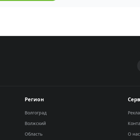
Регион
Сер
Волгоград
Рекл
Волжский
Конт
Область
О нас