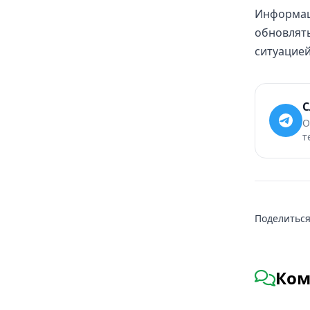
Информаци
обновлять
ситуацие
С
О
т
Поделиться
Ком