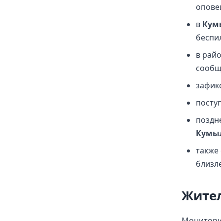
опове
в
Кум
беспи
в рай
сообщ
зафик
посту
поздн
Кумы
также
близл
Жител
Монитори