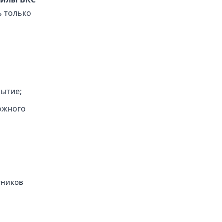
ь только
ытие;
ожного
тников