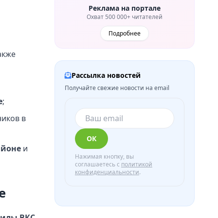
Реклама на портале
Охват 500 000+ читателей
Подробнее
акже
Рассылка новостей
Получайте свежие новости на email
е
;
иков в
ОК
айоне
и
Нажимая кнопку, вы
соглашаетесь с
политикой
конфиденциальности
.
е
силы ВКС