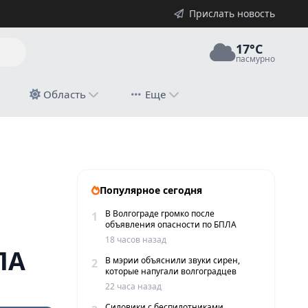
Прислать новость
17°C
пасмурно
й
Область
Еще
А
Популярное сегодня
В Волгограде громко после
1
объявления опасности по БПЛА
18 часов назад
ЛА
В мэрии объяснили звуки сирен,
2
которые напугали волгоградцев
22 часа назад
Силовики с беспилотниками