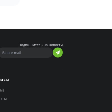
Подпишитесь на новости
висы
ама
акты