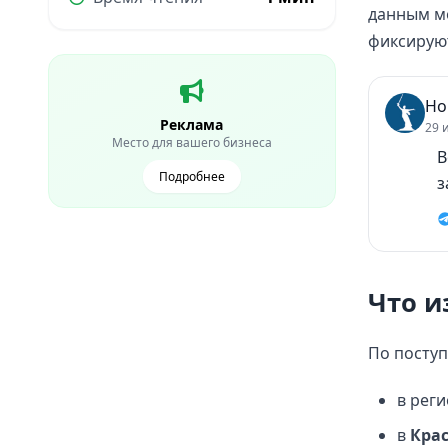
данным м
фиксируют
Но
Реклама
29 
Место для вашего бизнеса
В
Подробнее
з
Что и
По посту
в рег
в
Кра