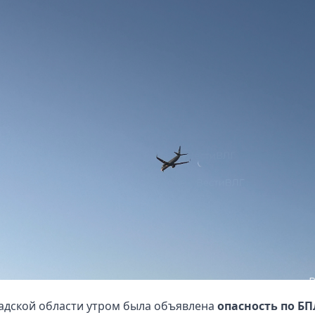
адской области утром была объявлена
опасность по Б