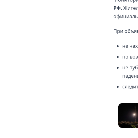
РФ
. Жите
официаль
При объяв
не нах
по во
не пу
паден
следи