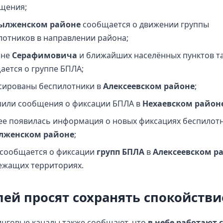
щения;
ылженском районе
сообщается о движении группы
лотников в направлении района;
оне
Серафимовича
и ближайших населённых пунктов т
ается о группе БПЛА;
сированы беспилотники в
Алексеевском районе
;
пили сообщения о фиксации БПЛА в
Нехаевском район
ее появилась информация о новых фиксациях беспилотн
лженском районе
;
 сообщается о фиксации
групп БПЛА
в
Алексеевском р
ежащих территориях.
ей просят сохранять спокойстви
нговые каналы также сообщают, что
в небе работают 