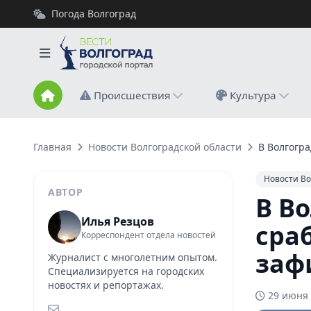
Погода Волгоград
Происшествия
Культура
Главная
Новости Волгоградской области
В Волгогр
Новости Во
АВТОР
В В
Илья Резцов
сра
Корреспондент отдела новостей
заф
Журналист с многолетним опытом.
Специализируется на городских
новостях и репортажах.
29 июня 