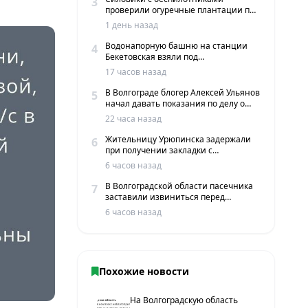
3
проверили огуречные плантации под
Волгоградом
1 день назад
Водонапорную башню на станции
4
Бекетовская взяли под
государственную охрану
17 часов назад
В Волгограде блогер Алексей Ульянов
5
начал давать показания по делу о
вымогательстве
22 часа назад
Жительницу Урюпинска задержали
6
при получении закладки с
мефедроном в Волгограде
6 часов назад
В Волгоградской области пасечника
7
заставили извиниться перед
жителями хутора
6 часов назад
Похожие новости
На Волгоградскую область