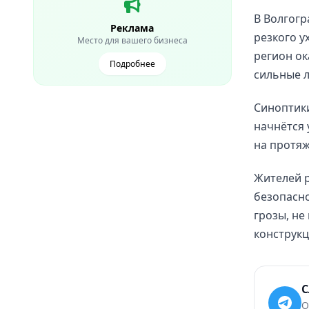
В Волгогр
Реклама
резкого у
Место для вашего бизнеса
регион ок
Подробнее
сильные л
Синоптики
начнётся 
на протяж
Жителей 
безопасно
грозы, не
конструкц
С
О