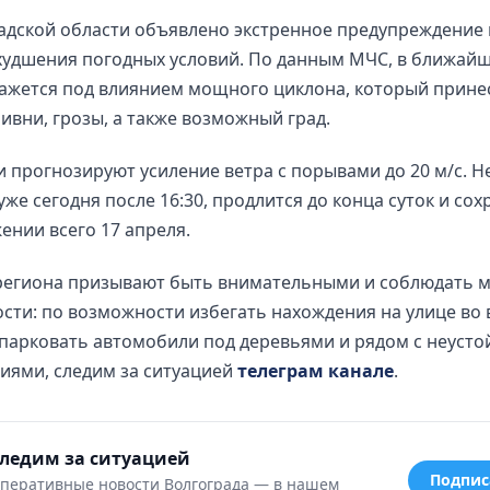
адской области объявлено экстренное предупреждение 
худшения погодных условий. По данным МЧС, в ближай
ажется под влиянием мощного циклона, который прине
ивни, грозы, а также возможный град.
 прогнозируют усиление ветра с порывами до 20 м/с. Н
уже сегодня после 16:30, продлится до конца суток и сох
ении всего 17 апреля.
региона призывают быть внимательными и соблюдать 
сти: по возможности избегать нахождения на улице во
 парковать автомобили под деревьями и рядом с неуст
иями, следим за ситуацией
телеграм канале
.
ледим за ситуацией
Подпис
перативные новости Волгограда — в нашем