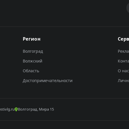
Регион
Сер
Волгоград
Рекл
Волжский
Конт
Область
О нас
Достопримечательности
Личн
stivlg.ru
Волгоград, Мира 15