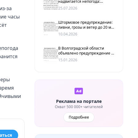
надвигается непогода:
ожидаются ливни, грозы, град
из-за
25.07.2026
и сильный ветер
шие часы
Штормовое предупреждение:
сёт
ливни, грозы и ветер до 20 м/
с в Волгоградской области
10.04.2026
епогода
В Волгоградской области
объявлено предупреждение о
ранится
гололёде
15.01.2026
меры
 время
ойчивыми
Реклама на портале
Охват 500 000+ читателей
Подробнее
аться