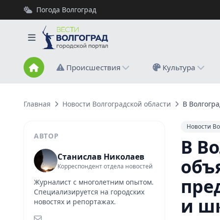
Погода Волгоград
Происшествия
Культура
Главная
Новости Волгоградской области
В Волгогр
Новости Во
АВТОР
В В
Станислав Николаев
объ
Корреспондент отдела новостей
пре
Журналист с многолетним опытом.
Специализируется на городских
и ш
новостях и репортажах.