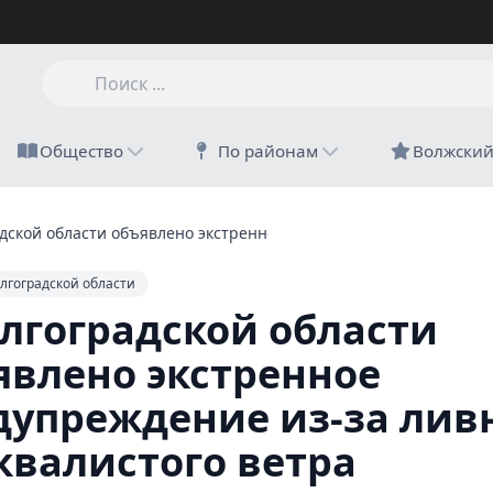
Общество
По районам
Волжски
адской области объявлено экстренное предупреждение из-за ли
лгоградской области
олгоградской области
явлено экстренное
дупреждение из-за лив
квалистого ветра