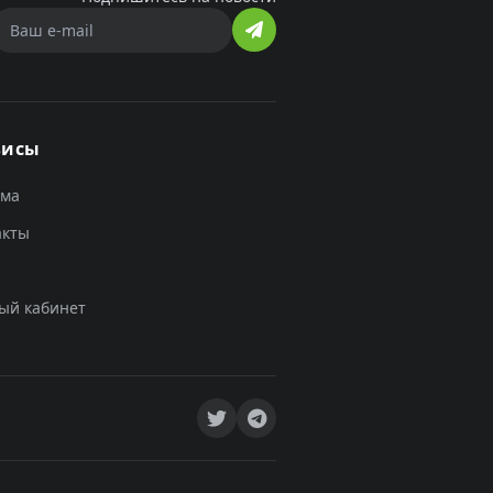
висы
ама
акты
ый кабинет