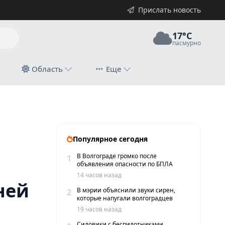
Прислать новость
17°C
пасмурно
й
Область
Еще
вней и шквалистого ветра
Популярное сегодня
В Волгограде громко после
1
объявления опасности по БПЛА
14 часов назад
ней
В мэрии объяснили звуки сирен,
2
которые напугали волгоградцев
19 часов назад
Силовики с беспилотниками