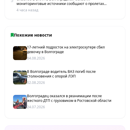
5
мониторинговые источники сообщают о пролетах
беспилотников
4 часа назад
Похожие новости
17-летний подросток на электроскутере сбил
девочку в Волгограде
04.08.2026
В Волгограде водитель ВАЗ погиб после
столкновения с опорой ЛЭП
02.08.2026
Волгоградец оказался в реанимации после
жесткого ДТП с грузовиком в Ростовской области
24.07.2026