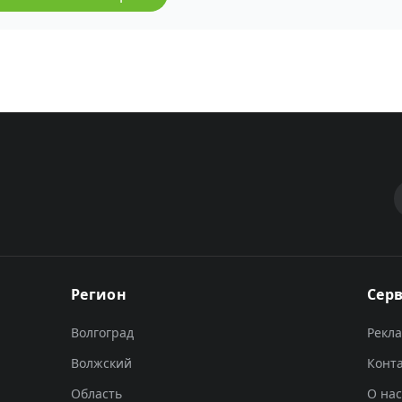
Регион
Сер
Волгоград
Рекл
Волжский
Конт
Область
О нас