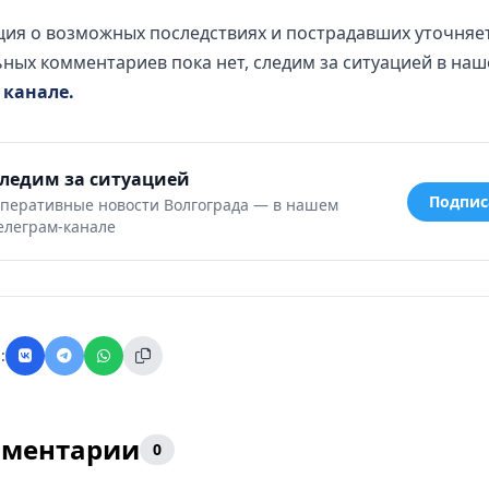
ия о возможных последствиях и пострадавших уточняет
ых комментариев пока нет, следим за ситуацией в на
 канале.
ледим за ситуацией
Подпис
перативные новости Волгограда — в нашем
елеграм-канале
:
ментарии
0