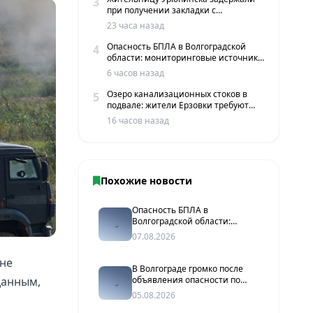
3
при получении закладки с
мефедроном в Волгограде
23 часа назад
Опасность БПЛА в Волгоградской
4
области: мониторинговые источники
сообщают о пролетах беспилотников
6 часов назад
Озеро канализационных стоков в
5
подвале: жители Ерзовки требуют
срочных мер
16 часов назад
Похожие новости
Опасность БПЛА в
Волгоградской области:
мониторинговые источники
07.08.2026
сообщают о пролетах
беспилотников
оне
В Волгограде громко после
объявления опасности по
данным,
БПЛА
05.08.2026