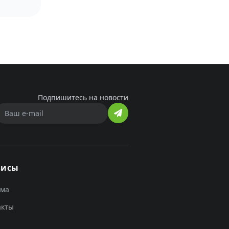
Подпишитесь на новости
висы
ама
акты