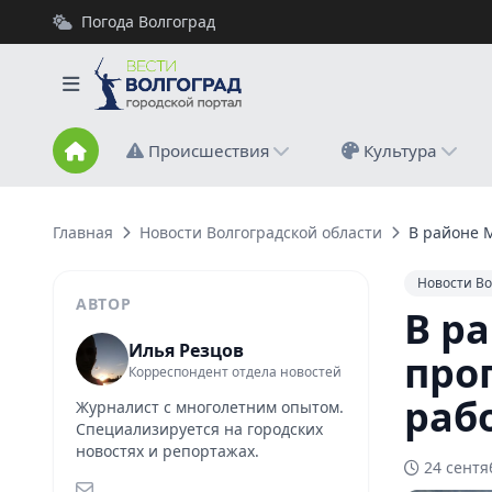
Погода Волгоград
Происшествия
Культура
Главная
Новости Волгоградской области
В районе 
Новости Во
АВТОР
В р
Илья Резцов
про
Корреспондент отдела новостей
раб
Журналист с многолетним опытом.
Специализируется на городских
новостях и репортажах.
24 сентя