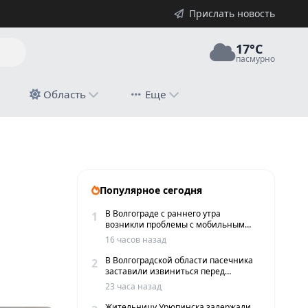
Прислать новость
17°C
пасмурно
й
Область
Еще
Популярное сегодня
В Волгограде с раннего утра
1
возникли проблемы с мобильным
интернетом и сервисами такси
16 часов назад
В Волгоградской области пасечника
2
заставили извиниться перед
жителями хутора
23 часа назад
Жительницу Урюпинска задержали