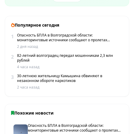
Популярное сегодня
Опасность БПЛА в Волгоградской области:
1
мониторинговые источники сообщают о пролетах
беспилотников
2 дня назад
82-летний волгоградец передал мошенникам 2,3 млн
2
рублей
4 часа назад
30-летнюю жительницу Камышина обвиняют в
3
незаконном обороте наркотиков
2 часа назад
Похожие новости
Опасность БПЛА в Волгоградской области:
мониторинговые источники сообщают о пролетах