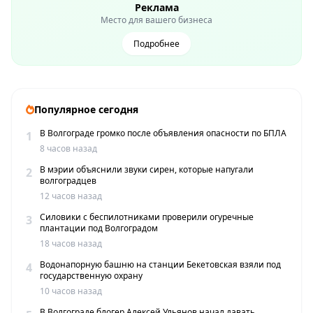
Реклама
Место для вашего бизнеса
Подробнее
Популярное сегодня
В Волгограде громко после объявления опасности по БПЛА
1
8 часов назад
В мэрии объяснили звуки сирен, которые напугали
2
волгоградцев
12 часов назад
Силовики с беспилотниками проверили огуречные
3
плантации под Волгоградом
18 часов назад
Водонапорную башню на станции Бекетовская взяли под
4
государственную охрану
10 часов назад
В Волгограде блогер Алексей Ульянов начал давать