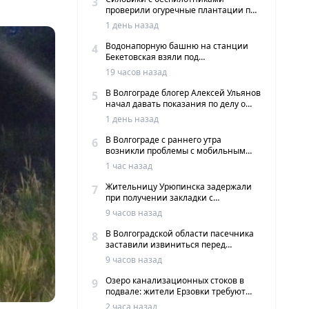
3
проверили огуречные плантации под
Волгоградом
1 день назад
Водонапорную башню на станции
4
Бекетовская взяли под
государственную охрану
19 часов назад
В Волгограде блогер Алексей Ульянов
5
начал давать показания по делу о
вымогательстве
1 день назад
В Волгограде с раннего утра
6
возникли проблемы с мобильным
интернетом и сервисами такси
1 час назад
Жительницу Урюпинска задержали
7
при получении закладки с
мефедроном в Волгограде
9 часов назад
В Волгоградской области пасечника
8
заставили извиниться перед
жителями хутора
9 часов назад
Озеро канализационных стоков в
9
подвале: жители Ерзовки требуют
срочных мер
2 часа назад