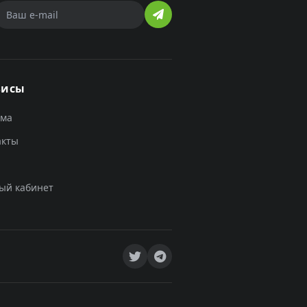
висы
ама
акты
ый кабинет