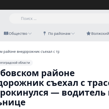
Общество
По районам
Волжски
ом районе внедорожник съехал с трассы и опрокинулся — водит
лгоградской области
убовском районе
дорожник съехал с тра
прокинулся — водитель 
ьнице