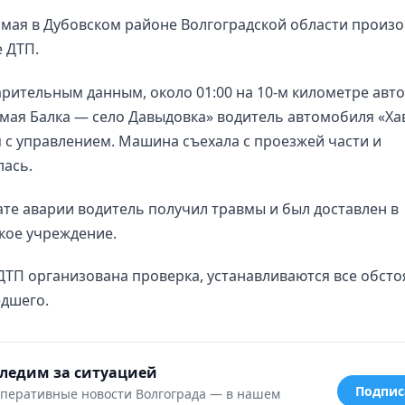
мая в Дубовском районе Волгоградской области произ
 ДТП.
рительным данным, около 01:00 на 10-м километре авт
мая Балка — село Давыдовка» водитель автомобиля «Ха
 с управлением. Машина съехала с проезжей части и
лась.
ате аварии водитель получил травмы и был доставлен в
кое учреждение.
ДТП организована проверка, устанавливаются все обсто
дшего.
ледим за ситуацией
Подпис
перативные новости Волгограда — в нашем