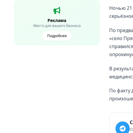
Ночью 21 
серьёзное
Реклама
Место для вашего бизнеса
По предва
Подробнее
«село Пря
справился
опрокину
В результ
медицинс
По факту 
произоше
С
О