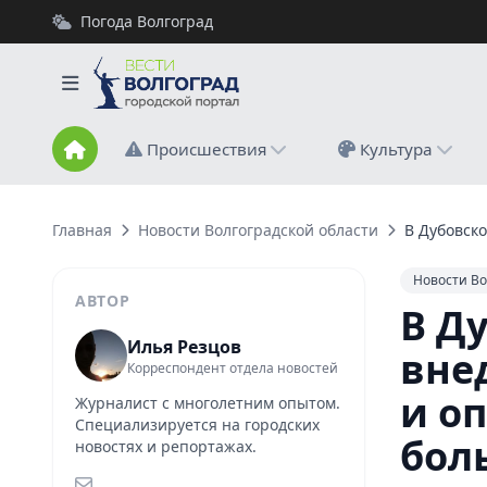
Погода Волгоград
Происшествия
Культура
Главная
Новости Волгоградской области
В Дубовск
Новости Во
АВТОР
В Д
Илья Резцов
вне
Корреспондент отдела новостей
и о
Журналист с многолетним опытом.
Специализируется на городских
бол
новостях и репортажах.