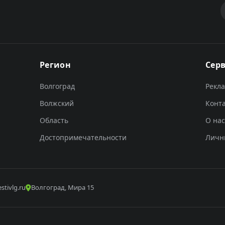
Регион
Сер
Волгоград
Рекл
Волжский
Конт
Область
О нас
Достопримечательности
Личн
stivlg.ru
Волгоград, Мира 15