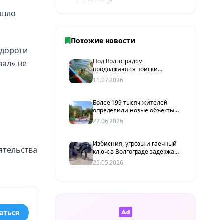
ошло
Похожие новости
одороги
Под Волгоградом
вал» не
продолжаются поиски
мужчины, предположительно
11.07.2026
прыгнувшего с моста
Более 199 тысяч жителей
определили новые объекты
благоустройства под
22.06.2026
Волгоградом
Избиения, угрозы и гаечный
ятельства
ключ: в Волгограде задержали
подозреваемых в
25.05.2026
вымогательстве
аться