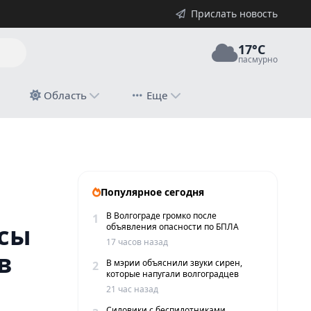
Прислать новость
17°C
пасмурно
й
Область
Еще
ель в больнице
Популярное сегодня
В Волгограде громко после
1
ссы
объявления опасности по БПЛА
17 часов назад
в
В мэрии объяснили звуки сирен,
2
которые напугали волгоградцев
21 час назад
Силовики с беспилотниками