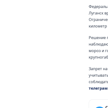
Федераль
Луганск в
Ограничен
километр 
Решение п
наблюдают
мороз и г
крупногаб
Запрет на
учитыват
соблюдать
телеграм
С