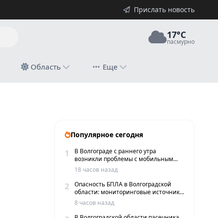
Прислать новость
17°C
пасмурно
й
Область
Еще
 маршруток
Популярное сегодня
В Волгограде с раннего утра
1
возникли проблемы с мобильным
интернетом и сервисами такси
18 часов назад
Опасность БПЛА в Волгоградской
2
области: мониторинговые источники
сообщают о пролетах беспилотников
8 часов назад
В Волгоградской области пасечника