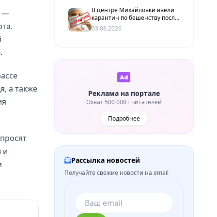
В центре Михайловки ввели
й —
карантин по бешенству после
та.
заражения домашней кошки
03.08.2026
й
.
рассе
я, а также
Реклама на портале
ия
Охват 500 000+ читателей
Подробнее
 просят
 и
Рассылка новостей
м
Получайте свежие новости на email