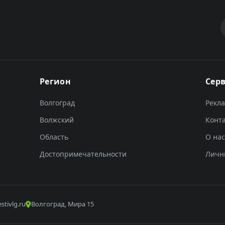
Регион
Сер
Волгоград
Рекл
Волжский
Конт
Область
О нас
Достопримечательности
Личн
stivlg.ru
Волгоград, Мира 15