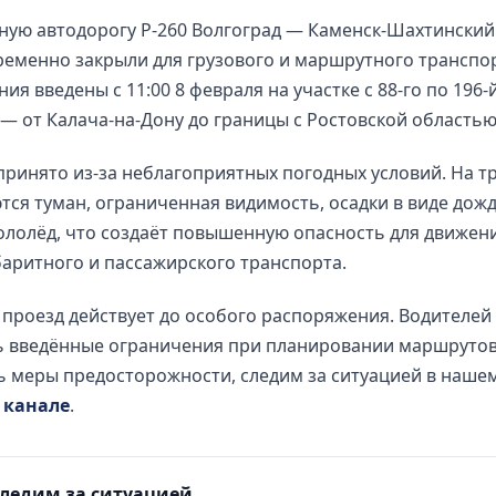
ную автодорогу Р-260 Волгоград — Каменск-Шахтински
ременно закрыли для грузового и маршрутного транспор
ия введены с 11:00 8 февраля на участке с 88-го по 196-
— от Калача-на-Дону до границы с Ростовской областью
ринято из-за неблагоприятных погодных условий. На т
ся туман, ограниченная видимость, осадки в виде дожд
ололёд, что создаёт повышенную опасность для движен
аритного и пассажирского транспорта.
 проезд действует до особого распоряжения. Водителей
ь введённые ограничения при планировании маршрутов
 меры предосторожности, следим за ситуацией в наше
 канале
.
ледим за ситуацией