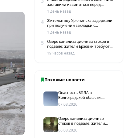
3
заставили извиниться перед
жителями хутора
1 день назад
Жительницу Урюпинска задержали
4
при получении закладки с
мефедроном в Волгограде
1 день назад
Озеро канализационных стоков в
5
подвале: жители Ерзовки требуют
срочных мер
19 часов назад
Похожие новости
Опасность БПЛА в
Волгоградской области:
мониторинговые источники
07.08.2026
сообщают о пролетах
беспилотников
Озеро канализационных
стоков в подвале: жители
Ерзовки требуют срочных мер
06.08.2026