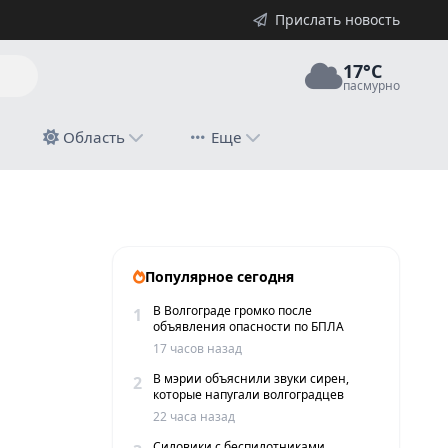
Прислать новость
17°C
пасмурно
й
Область
Еще
дают пояснений
Популярное сегодня
В Волгограде громко после
1
объявления опасности по БПЛА
17 часов назад
В мэрии объяснили звуки сирен,
2
которые напугали волгоградцев
22 часа назад
Силовики с беспилотниками