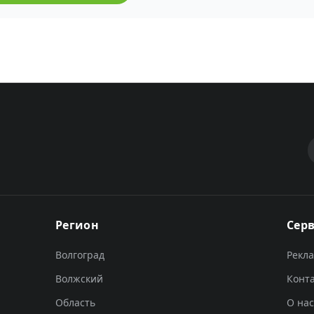
Регион
Сер
Волгоград
Рекл
Волжский
Конт
Область
О нас