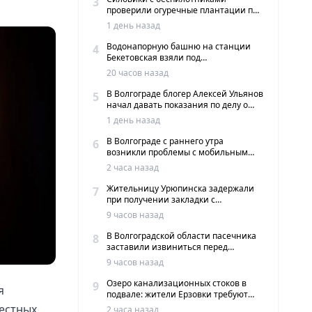
3
проверили огуречные плантации под
Волгоградом
1 день назад
Водонапорную башню на станции
4
Бекетовская взяли под
государственную охрану
20 часов назад
В Волгограде блогер Алексей Ульянов
5
начал давать показания по делу о
вымогательстве
1 день назад
В Волгограде с раннего утра
6
возникли проблемы с мобильным
интернетом и сервисами такси
2 часа назад
Жительницу Урюпинска задержали
7
при получении закладки с
мефедроном в Волгограде
9 часов назад
В Волгоградской области пасечника
8
заставили извиниться перед
жителями хутора
9 часов назад
Озеро канализационных стоков в
9
я
подвале: жители Ерзовки требуют
срочных мер
местных
2 часа назад