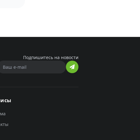
Подпишитесь на новости
висы
ама
акты