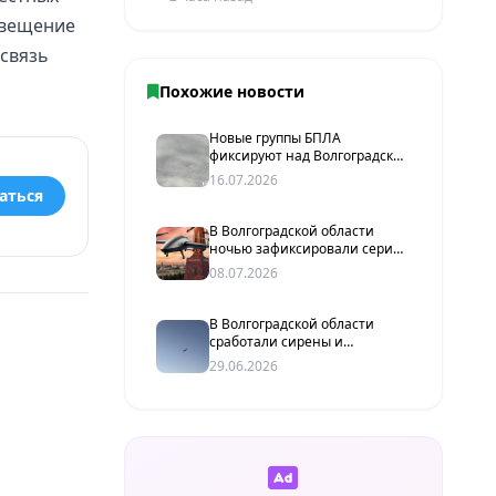
свещение
 связь
Похожие новости
Новые группы БПЛА
фиксируют над Волгоградской
областью около часа ночи
16.07.2026
аться
В Волгоградской области
ночью зафиксировали серию
сообщений о БПЛА
08.07.2026
В Волгоградской области
сработали сирены и
зафиксированы группы БПЛА
29.06.2026