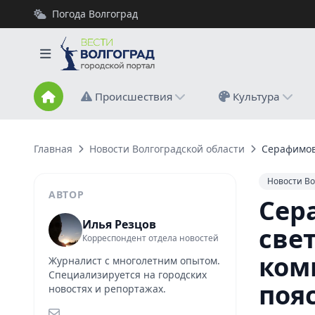
Погода Волгоград
Происшествия
Культура
Главная
Новости Волгоградской области
Серафимови
Новости Во
АВТОР
Сер
Илья Резцов
свет
Корреспондент отдела новостей
ком
Журналист с многолетним опытом.
Специализируется на городских
поя
новостях и репортажах.