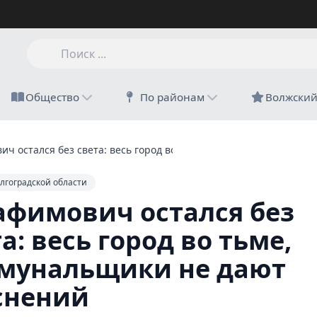
Общество
По районам
Волжски
ч остался без света: весь город во тьме, коммунальщики не 
лгоградской области
афимович остался без
а: весь город во тьме,
мунальщики не дают
снений