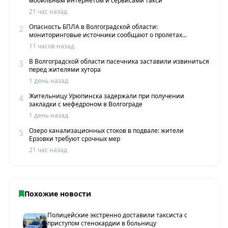
мобильным интернетом и сервисами такси
21 час назад
Опасность БПЛА в Волгоградской области:
2
мониторинговые источники сообщают о пролетах
беспилотников
11 часов назад
В Волгоградской области пасечника заставили извиниться
3
перед жителями хутора
1 день назад
Жительницу Урюпинска задержали при получении
4
закладки с мефедроном в Волгограде
1 день назад
Озеро канализационных стоков в подвале: жители
5
Ерзовки требуют срочных мер
21 час назад
Похожие новости
Полицейские экстренно доставили таксиста с
приступом стенокардии в больницу