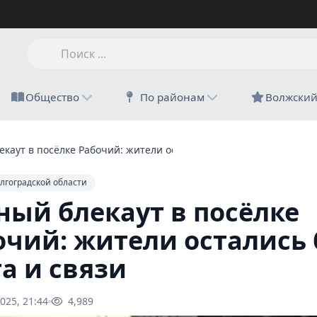
Общество
По районам
Волжски
каут в посёлке Рабочий: жители остались без света и связи
лгоградской области
ный блекаут в посёлке
очий: жители остались 
а и связи
025, 21:44
4,989