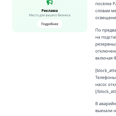
посёлке Р
словам ме
Реклама
Место для вашего бизнеса
освещение
Подробнее
По предв
на подста
резервных
отключени
включая Ф
[block_at
Телефоны 
насос отк
[/block_at
В аварий
выехали н