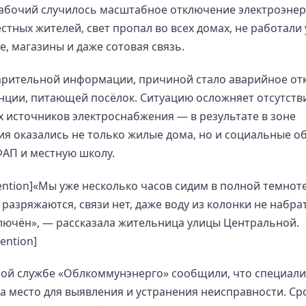
абочий случилось масштабное отключение электроэнер
стных жителей, свет пропал во всех домах, не работали
, магазины и даже сотовая связь.
арительной информации, причиной стало аварийное о
нции, питающей посёлок. Ситуацию осложняет отсутств
 источников электроснабжения — в результате в зоне
я оказались не только жилые дома, но и социальные о
АП и местную школу.
tention]«Мы уже несколько часов сидим в полной темноте
разряжаются, связи нет, даже воду из колонки не набра
лючён», — рассказала жительница улицы Центральной.
tention]
ной службе «Облкоммунэнерго» сообщили, что специали
а место для выявления и устранения неисправности. Ср