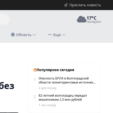
Прислать новость
17°C
пасмурно
й
Область
Еще
Популярное сегодня
Опасность БПЛА в Волгоградской
1
без
области: мониторинговые источники
сообщают о пролетах беспилотников
2 дня назад
82-летний волгоградец передал
2
мошенникам 2,3 млн рублей
1 час назад