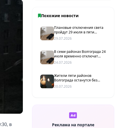
Похожие новости
Плановые отключения света
пройдут 29 июля в пяти
районах Волгограда
29.07.2026
В семи районах Волгограда 24
июля временно отключат
электричество
24.07.2026
Жители пяти районов
Волгограда останутся без
света до 17:00
20.07.2026
30, в
Реклама на портале