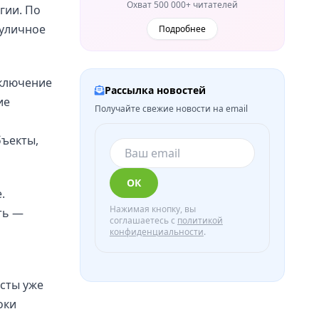
Охват 500 000+ читателей
гии. По
 уличное
Подробнее
тключение
Рассылка новостей
ие
Получайте свежие новости на email
бъекты,
ОК
.
Нажимая кнопку, вы
ть —
соглашаетесь с
политикой
конфиденциальности
.
сты уже
оки