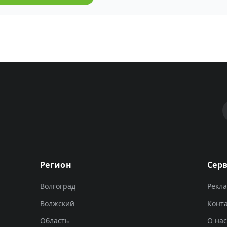
Регион
Сер
Волгоград
Рекл
Волжский
Конт
Область
О нас