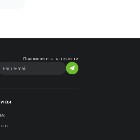
Подпишитесь на новости
висы
ама
акты