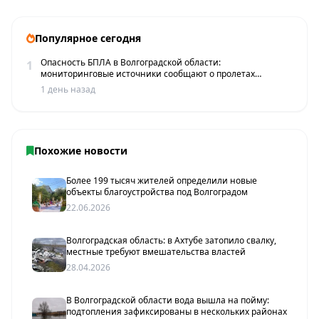
Популярное сегодня
Опасность БПЛА в Волгоградской области:
1
мониторинговые источники сообщают о пролетах
беспилотников
1 день назад
Похожие новости
Более 199 тысяч жителей определили новые
объекты благоустройства под Волгоградом
22.06.2026
Волгоградская область: в Ахтубе затопило свалку,
местные требуют вмешательства властей
28.04.2026
В Волгоградской области вода вышла на пойму:
подтопления зафиксированы в нескольких районах