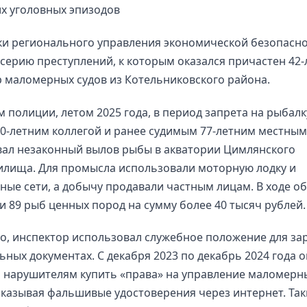
х уголовных эпизодов
ки регионального управления экономической безопасн
серию преступлений, к которым оказался причастен 42
 маломерных судов из Котельниковского района.
 полиции, летом 2025 года, в период запрета на рыбалк
60-летним коллегой и ранее судимым 77-летним местны
вал незаконный вылов рыбы в акватории Цимлянского
илища. Для промысла использовали моторную лодку и
ые сети, а добычу продавали частным лицам. В ходе об
и 89 рыб ценных пород на сумму более 40 тысяч рублей.
о, инспектор использовал служебное положение для за
ьных документах. С декабря 2023 по декабрь 2024 года о
л нарушителям купить «права» на управление маломер
аказывая фальшивые удостоверения через интернет. Та