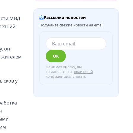
Рассылка новостей
ости МВД
Получайте свежие новости на email
-летний
у, он
ОК
м жителем
Нажимая кнопку, вы
соглашаетесь с
политикой
конфиденциальности
.
ысков у
работка
н
ными
ким