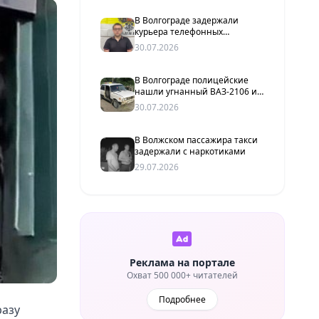
В Волгограде задержали
курьера телефонных
мошенников, похитившего у
30.07.2026
пенсионерки более 2 млн
рублей
В Волгограде полицейские
нашли угнанный ВАЗ-2106 и
задержали подозреваемого
30.07.2026
В Волжском пассажира такси
задержали с наркотиками
29.07.2026
Реклама на портале
Охват 500 000+ читателей
Подробнее
разу