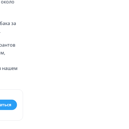
 около
бака за
.
рантов
ям,
 в нашем
аться