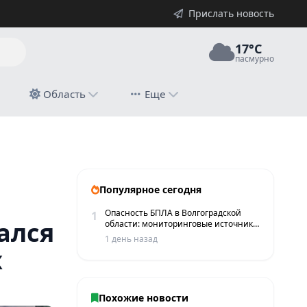
Прислать новость
17°C
пасмурно
й
Область
Еще
тках
Популярное сегодня
Опасность БПЛА в Волгоградской
1
ался
области: мониторинговые источники
сообщают о пролетах беспилотников
1 день назад
х
Похожие новости