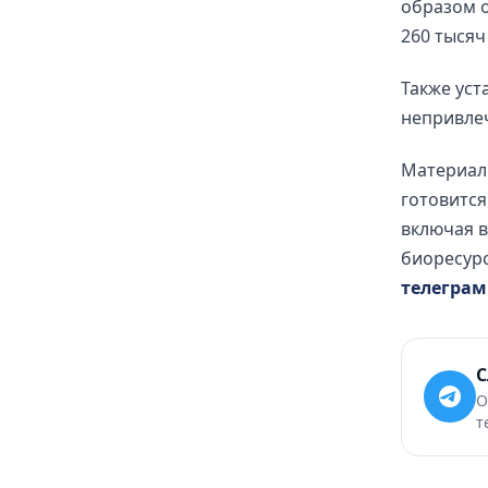
образом 
260 тысяч
Также уст
непривлеч
Материал
готовится
включая 
биоресурс
телеграм
С
О
т