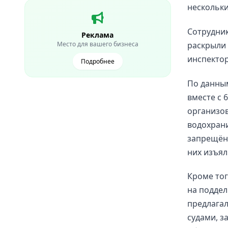
нескольки
Сотрудни
Реклама
раскрыли 
Место для вашего бизнеса
инспектор
Подробнее
По данным
вместе с 
организо
водохран
запрещённ
них изъял
Кроме тог
на поддел
предлага
судами, з