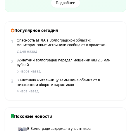
Подробнее
Популярное сегодня
Опасность БПЛА в Волгоградской области:
1
мониторинговые источники сообщают о пролетах
беспилотников
2 дня назад
82-летний волгоградец передал мошенникам 2,3 млн
2
рублей
6 часов назад
30-летнюю жительницу Камышина обвиняют в
3
незаконном обороте наркотиков
4 часа назад
Похожие новости
В Волгограде задержали участников