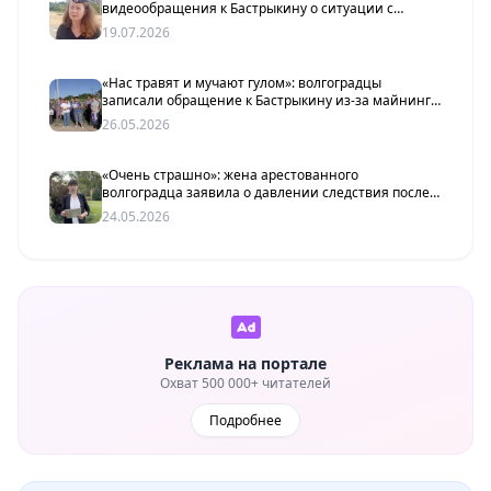
видеообращения к Бастрыкину о ситуации с
бензином
19.07.2026
«Нас травят и мучают гулом»: волгоградцы
записали обращение к Бастрыкину из-за майнинг-
фермы
26.05.2026
«Очень страшно»: жена арестованного
волгоградца заявила о давлении следствия после
драки у ДК
24.05.2026
Реклама на портале
Охват 500 000+ читателей
Подробнее