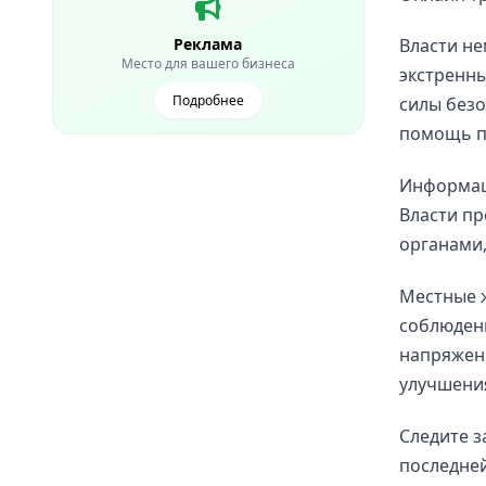
Реклама
Власти н
Место для вашего бизнеса
экстренны
Подробнее
силы безо
помощь по
Информаци
Власти пр
органами,
Местные 
соблюдени
напряженн
улучшени
Следите з
последней