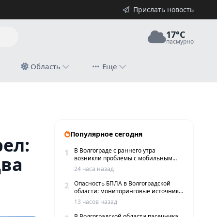
Прислать новость
17°C
пасмурно
й
Область
Еще
Популярное сегодня
рел:
В Волгограде с раннего утра
1
два
возникли проблемы с мобильным
интернетом и сервисами такси
24 часа назад
Опасность БПЛА в Волгоградской
2
области: мониторинговые источники
сообщают о пролетах беспилотников
13 часов назад
В Волгоградской области пасечника