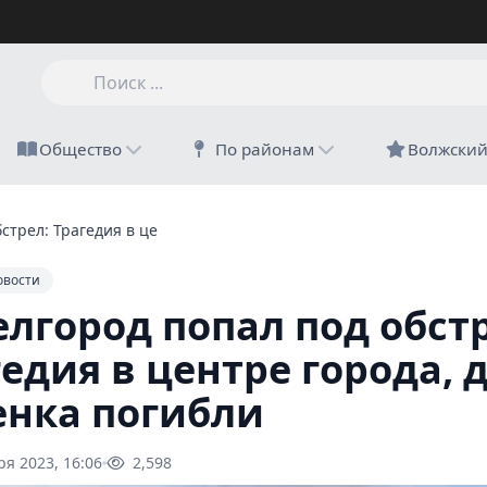
Общество
По районам
Волжски
стрел: Трагедия в центре города, два ребенка погибли
овости
елгород попал под обст
едия в центре города, 
енка погибли
ря 2023, 16:06
2,598