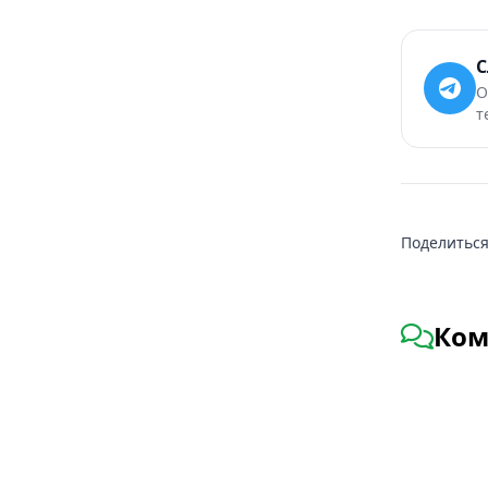
С
О
т
Поделиться
Ком