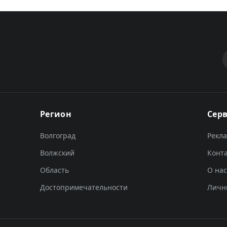
Регион
Сер
Волгоград
Рекл
Волжский
Конт
Область
О нас
Достопримечательности
Личн