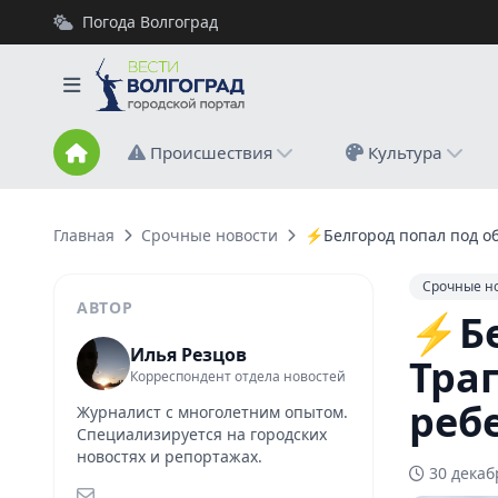
Погода Волгоград
Происшествия
Культура
Главная
Срочные новости
⚡️Белгород попал под об
Срочные н
АВТОР
⚡️Б
Илья Резцов
Траг
Корреспондент отдела новостей
реб
Журналист с многолетним опытом.
Специализируется на городских
новостях и репортажах.
30 декаб