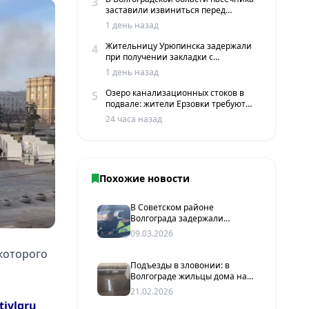
3
заставили извиниться перед
жителями хутора
1 день назад
Жительницу Урюпинска задержали
4
при получении закладки с
мефедроном в Волгограде
1 день назад
Озеро канализационных стоков в
5
подвале: жители Ерзовки требуют
срочных мер
24 часа назад
Похожие новости
В Советском районе
Волгограда задержали
пьяную автоледи после
09.03.2026
наезда на пешехода
 которого
Подъезды в зловонии: в
Волгограде жильцы дома на
Колосовой требуют от УК
21.02.2026
устранить протечку
tivlgru