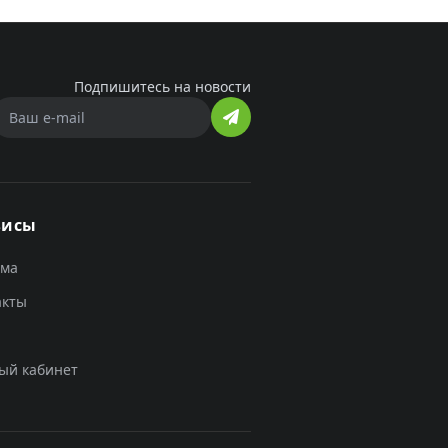
Подпишитесь на новости
висы
ама
акты
ый кабинет