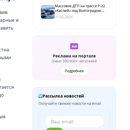
Массовое ДТП на трассе Р-22
«Каспий» под Волгоградом:
вив
столкнулись семь
21.02.2026
жарные и
автомобилей
тавить
тна.
Реклама на портале
ьными
Охват 500 000+ читателей
Подробнее
и
тается
до
Рассылка новостей
Получайте свежие новости на email
ния